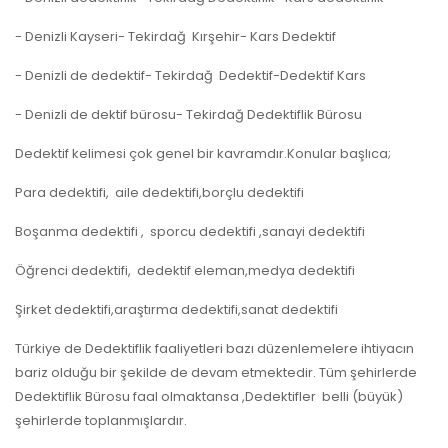
- Denizli Kayseri- Tekirdağ Kırşehir- Kars Dedektif
- Denizli de dedektif- Tekirdağ Dedektif-Dedektif Kars
- Denizli de dektif bürosu- Tekirdağ Dedektiflik Bürosu
Dedektif kelimesi çok genel bir kavramdır.Konular başlıca;
Para dedektifi, aile dedektifi,borçlu dedektifi
Boşanma dedektifi , sporcu dedektifi ,sanayi dedektifi
Öğrenci dedektifi, dedektif eleman,medya dedektifi
Şirket dedektifi,araştırma dedektifi,sanat dedektifi
Türkiye de Dedektiflik faaliyetleri bazı düzenlemelere ihtiyacın
bariz olduğu bir şekilde de devam etmektedir. Tüm şehirlerde
Dedektiflik Bürosu faal olmaktansa ,Dedektifler belli (büyük)
şehirlerde toplanmışlardır.