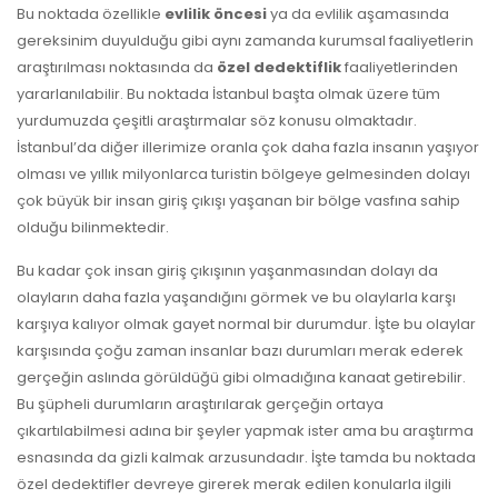
Bu noktada özellikle
evlilik öncesi
ya da evlilik aşamasında
gereksinim duyulduğu gibi aynı zamanda kurumsal faaliyetlerin
araştırılması noktasında da
özel dedektiflik
faaliyetlerinden
yararlanılabilir. Bu noktada İstanbul başta olmak üzere tüm
yurdumuzda çeşitli araştırmalar söz konusu olmaktadır.
İstanbul’da diğer illerimize oranla çok daha fazla insanın yaşıyor
olması ve yıllık milyonlarca turistin bölgeye gelmesinden dolayı
çok büyük bir insan giriş çıkışı yaşanan bir bölge vasfına sahip
olduğu bilinmektedir.
Bu kadar çok insan giriş çıkışının yaşanmasından dolayı da
olayların daha fazla yaşandığını görmek ve bu olaylarla karşı
karşıya kalıyor olmak gayet normal bir durumdur. İşte bu olaylar
karşısında çoğu zaman insanlar bazı durumları merak ederek
gerçeğin aslında görüldüğü gibi olmadığına kanaat getirebilir.
Bu şüpheli durumların araştırılarak gerçeğin ortaya
çıkartılabilmesi adına bir şeyler yapmak ister ama bu araştırma
esnasında da gizli kalmak arzusundadır. İşte tamda bu noktada
özel dedektifler devreye girerek merak edilen konularla ilgili