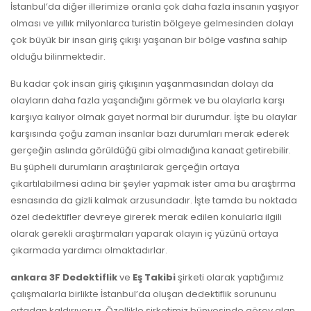
İstanbul’da diğer illerimize oranla çok daha fazla insanın yaşıyor
olması ve yıllık milyonlarca turistin bölgeye gelmesinden dolayı
çok büyük bir insan giriş çıkışı yaşanan bir bölge vasfına sahip
olduğu bilinmektedir.
Bu kadar çok insan giriş çıkışının yaşanmasından dolayı da
olayların daha fazla yaşandığını görmek ve bu olaylarla karşı
karşıya kalıyor olmak gayet normal bir durumdur. İşte bu olaylar
karşısında çoğu zaman insanlar bazı durumları merak ederek
gerçeğin aslında görüldüğü gibi olmadığına kanaat getirebilir.
Bu şüpheli durumların araştırılarak gerçeğin ortaya
çıkartılabilmesi adına bir şeyler yapmak ister ama bu araştırma
esnasında da gizli kalmak arzusundadır. İşte tamda bu noktada
özel dedektifler devreye girerek merak edilen konularla ilgili
olarak gerekli araştırmaları yaparak olayın iç yüzünü ortaya
çıkarmada yardımcı olmaktadırlar.
ankara
3F Dedektiflik
ve
Eş Takibi
şirketi olarak yaptığımız
çalışmalarla birlikte İstanbul’da oluşan dedektiflik sorununu
ortadan kaldırıyoruz. Özellikle şirketimiz bünyesinde görev alan