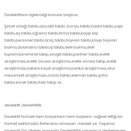
Dedektiflerin ilgilendiği konular başlıca;
Şirket ortağı takibi,alacaklı takibi ,borçlu takibi,hasta takibi,yaşlı
takibi,eş takibi,öğrenci takibi,firma takibi,kayıp kişi
takibi,personel takibi,araç takibi,hayvan takibi,kayıp hayvan
bulma,dolandırıcı takibi,iş takibi,delil bulma,delil
toplama,kreminal takip,sevgili takibi,partner takibi,evlilik
araştırması,evlilik öncesi araştırma,evlilik öncesi takip,evlilik
araştırması,sabıka kaydı araştırma,banka araştırması,okul
mezuniyet araştırması,özürlü takibi,eleman takibi,şöför
takibi,evrak takibi,fiziki takip vs…
dedektif ,dedektiflik
Dedektif hizmeti hem bayanların hem bayların rağbet ettiği bir
hizmet sektörüdür.Referansı olmayan meslek ve Yaşama
biçimidir.Dış ülkeler arasında Dedektifliği yasalarca destekleyen