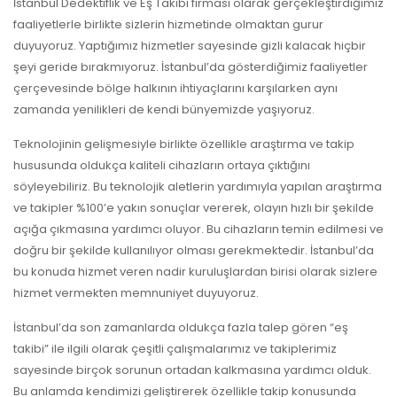
İstanbul Dedektiflik ve Eş Takibi firması olarak gerçekleştirdiğimiz
faaliyetlerle birlikte sizlerin hizmetinde olmaktan gurur
duyuyoruz. Yaptığımız hizmetler sayesinde gizli kalacak hiçbir
şeyi geride bırakmıyoruz. İstanbul’da gösterdiğimiz faaliyetler
çerçevesinde bölge halkının ihtiyaçlarını karşılarken aynı
zamanda yenilikleri de kendi bünyemizde yaşıyoruz.
Teknolojinin gelişmesiyle birlikte özellikle araştırma ve takip
hususunda oldukça kaliteli cihazların ortaya çıktığını
söyleyebiliriz. Bu teknolojik aletlerin yardımıyla yapılan araştırma
ve takipler %100’e yakın sonuçlar vererek, olayın hızlı bir şekilde
açığa çıkmasına yardımcı oluyor. Bu cihazların temin edilmesi ve
doğru bir şekilde kullanılıyor olması gerekmektedir. İstanbul’da
bu konuda hizmet veren nadir kuruluşlardan birisi olarak sizlere
hizmet vermekten memnuniyet duyuyoruz.
İstanbul’da son zamanlarda oldukça fazla talep gören “eş
takibi” ile ilgili olarak çeşitli çalışmalarımız ve takiplerimiz
sayesinde birçok sorunun ortadan kalkmasına yardımcı olduk.
Bu anlamda kendimizi geliştirerek özellikle takip konusunda