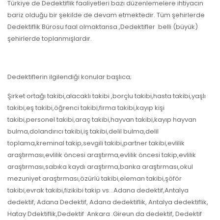
Türkiye de Dedektiflik faaliyetleri bazı düzenlemelere ihtiyacın
bariz olduğu bir şekilde de devam etmektedir. Tüm şehirlerde
Dedektiflik Bürosu faal olmaktansa ,Dedektifler belli (büyük)
şehirlerde toplanmışlardır.
Dedektiflerin ilgilendiği konular başlıca;
Şirket ortağı takibi,alacaklı takibi ,borçlu takibi,hasta takibi,yaşlı
takibi,eş takibi,öğrenci takibi,firma takibi,kayıp kişi
takibi,personel takibi,araç takibi,hayvan takibi,kayıp hayvan
bulma,dolandırıcı takibi,iş takibi,delil bulma,delil
toplama,kreminal takip,sevgili takibi,partner takibi,evlilik
araştırması,evlilik öncesi araştırma,evlilik öncesi takip,evlilik
araştırması,sabıka kaydı araştırma,banka araştırması,okul
mezuniyet araştırması,özürlü takibi,eleman takibi,şöför
takibi,evrak takibi,fizikibi takip vs…Adana dedektif,Antalya
dedektif, Adana Dedektif, Adana dedektiflik, Antalya dedektiflik,
Hatay Ddektiflik,Dedektif Ankara .Gireun da dedektif, Dedektif