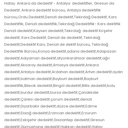
Hatay. Ankara da dedektif - Antalya dedektifler, Giresun da
Dedektif, Ankara dedektif bürosu, Antalya dedektiflik
bürosu,Ordu Dedektif,Denizli dedektif,Tekirdağ Dedektif, Kars
Dedektiflik, Denizli dedektiflik,Tekirdağ Dedektiflik- Kars dektiflik
Denizli dedektif,Kayseri dedektif,Tekirdağ dedektif.Kırşehir
dedektif, Kars Dedektif, Denizli de dedektif, Tekirdağ
Dedektif,Dedektif Kars, Denizli de dektif bürosu, Tekirdağ
Dedektiflik Bürosu,Konya dedektif,adana dedektif,Adapazarı
dedektif,Adıyaman dedektif,afyonkarahisar dedektif,ağrı
dedektif,Aksaray dedektif,Amasya dedektif,Ankara
dedektif,Antalya dedektif,Ardahan dedektif,Artvin dedektif,aydın
dedektif,batman dedektif,Bayburt dedektif,Bayburt
dedektiflik,Bilecik dedektif,Bingöl dedektif,Bitlis dedektif,bolu
dedektif,burdur dedektif,bursa dedektif,Çanakkale
dedektif,Çankırı dedektif,çorum dedektif,denizli
dedektif,Diyarbakır dedektif,düzce dedektif,Edirne
dedektif,Elazığ dedektif,Erzincan dedektif,Erzurum
dedektif,Eskişehir dedektif,Gaziantep dedektif,Giresun
dedektif,Gümüşhane dedektif,Hakkari dedektif,Hatay