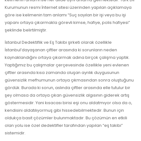
Kurumunun resmi İnternet sitesi üzerinden yapılan açıklamaya
göre ise kelimenin tam anlamı “Suç sayılan bir işi veya bu işi
yapanı ortaya çıkarmakla görevli kimse, hafiye, polis hafiyesi”
şeklinde belirtilmiştir.
İstanbul Dedektiflik ve Eş Takibi şirketi olarak özellikle
İstanbul’dayaşanan çiftler arasında ki sorunların neden
kaynaklandığını ortaya çıkarmak adına birçok çalışma yaptık.
Yaptığımız bu çalışmalar çerçevesinde özellikle yeni evlenen
çiftler arasında kısa zamanda oluşan ayrılık duygusunun
güvensizlik mefhumunun ortaya çıkmasından sonra oluştuğunu
gördük. Burada ki sorun, aslında çiftler arasında elle tutulur bir
şey olmasa da ortaya çıkan güvensizlik algısının giderek artış
göstermesidir. Yani kısacası birisi eşi onu aldatmıyor olsa da o,
kendisini aldatılıyormuş gibi hissedebilmektedir. Bunun için
oldukça basit çözümler bulunmaktadır. Bu çözümün en etkili
olan yolu ise özel dedektifler tarafından yapılan “eş takibi”
sistemidir.