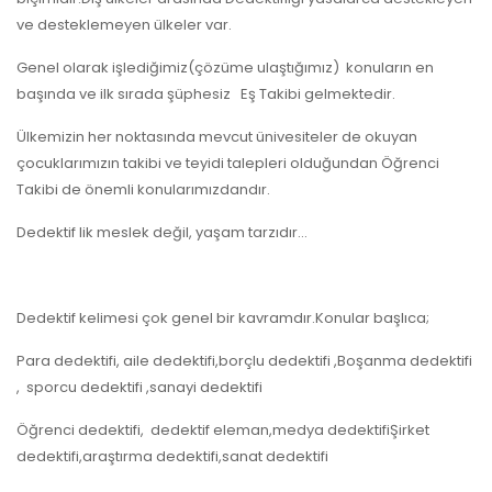
ve desteklemeyen ülkeler var.
Genel olarak işlediğimiz(çözüme ulaştığımız) konuların en
başında ve ilk sırada şüphesiz Eş Takibi gelmektedir.
Ülkemizin her noktasında mevcut ünivesiteler de okuyan
çocuklarımızın takibi ve teyidi talepleri olduğundan Öğrenci
Takibi de önemli konularımızdandır.
Dedektif lik meslek değil, yaşam tarzıdır…
Dedektif kelimesi çok genel bir kavramdır.Konular başlıca;
Para dedektifi, aile dedektifi,borçlu dedektifi ,Boşanma dedektifi
, sporcu dedektifi ,sanayi dedektifi
Öğrenci dedektifi, dedektif eleman,medya dedektifiŞirket
dedektifi,araştırma dedektifi,sanat dedektifi