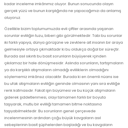
kadar inceleme imkânımız oluyor. Bunun sonucunda olayın
gerçek yüzü ve bunun karşılığında ne yapacağımızı da anlamış
oluyoruz.
Özellikle bizim toplumumuzda evli çiftler arasında yaşanan
sorunlar evliliğin tuzu, biberi gibi görülmektedir. Tabi bu sorunlar
iki farklı yapıya, dünya görüşüne ve zevklere ait insanın bir araya
gelmesiyle ortaya çıkmaktadır ki bu oldukça doğal bir süreçtir.
Burada asıl sıkıntı bu basit sorunların büyüyerek içinden
çıkılamaz bir hale dönüşmesidir. Aslında sorunların, tartışmaların
ya da karşılıklı atışmaların olmadığı evliliklerin olmadığını
söylememiz imkânsız olacaktır. Burada ki en önemli nüans ise
bu ufak atışmaların evliliğin geninde olmasının yanı sıra evliliğe
renk katmasıdır. Fakat işin büyümesi ve bu küçük atışmaların
giderek şiddetlenmesi, olayı tamamen farklı bir boyuta
taşıyarak, mutlu bir evliliği tamamen bitme noktasına
taşıyabilmektedir. Bu sorunların genel çerçevede
incelenmesinin ardından çoğu büyük kavgaların asıl
sebeplerinin basit şüphelerden başladığı ve bu kavgaların