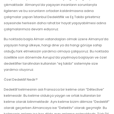
çıkmaktadır. Almanya’da yaşayan insanların sorunlarıyla
ilgilenen ve bu sorunların ortadan kaldırılmasına adına
çalışmalar yapan İstanbul Dedektiflik ve Eş Takibi şirketimiz
sayesinde herkesin daha rahat bir hayat yaşayabilmesi adına
çalışmalarımıza devam ediyoruz.
Bu noktada başla Alman vatandaşları olmak üzere Almanya’da
yaşayan hangi ülkeye, hangi dine ya da hangi görüşe sahip
olduğu fark etmeksizin yardımcı olmaya çalışıyoruz. Bu noktada
özellikle son dönemde Avrupa’da yayılmaya başlayan ve özel
dedektifler tarafından kullanılan “eş takibi” sistemiyle size
yardımcı oluyoruz.
Özel Dedektif Nedir?
Dedektif kelimesinin aslı Fransızca bir kelime olan “Détective”
kelimesidir. Bu kelime oldukça yaygın ve ortak kullanılan bir
kelime olarak bilinmektedir. Aynı kelime bizim dilimize “Dedektif”
olarak geçerken Almancaya ise “Detektiv” olarak geçmiştir. Bu
kelimenin anlamı ise her dilde aynı anlama gelmektedir. Türk Dil