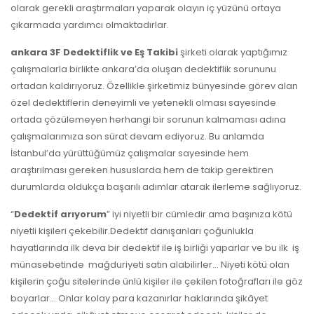
olarak gerekli araştırmaları yaparak olayın iç yüzünü ortaya
çıkarmada yardımcı olmaktadırlar.
ankara 3F Dedektiflik ve Eş Takibi
şirketi olarak yaptığımız
çalışmalarla birlikte ankara’da oluşan dedektiflik sorununu
ortadan kaldırıyoruz. Özellikle şirketimiz bünyesinde görev alan
özel dedektiflerin deneyimli ve yetenekli olması sayesinde
ortada çözülemeyen herhangi bir sorunun kalmaması adına
çalışmalarımıza son sürat devam ediyoruz. Bu anlamda
İstanbul’da yürüttüğümüz çalışmalar sayesinde hem
araştırılması gereken hususlarda hem de takip gerektiren
durumlarda oldukça başarılı adımlar atarak ilerleme sağlıyoruz.
“
Dedektif arıyorum
” iyi niyetli bir cümledir ama başınıza kötü
niyetli kişileri çekebilir.Dedektif danışanları çoğunlukla
hayatlarında ilk deva bir dedektif ile iş birliği yaparlar ve bu ilk iş
münasebetinde mağduriyeti satın alabilirler… Niyeti kötü olan
kişilerin çoğu sitelerinde ünlü kişiler ile çekilen fotoğrafları ile göz
boyarlar… Onlar kolay para kazanırlar haklarında şikâyet