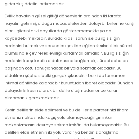
giderek şiddetini arttırmasıdır.
Evlilik hayatının güzel gittiği dönemlerin ardından iki tarafta
hayatın getirmiş olduğu mücadelelerden dolayı birbirlerine karşı
olan ilgilerini eski boyutlarda gösterememekte ya da
kaybedebilmektedir. Burada ki asıl sorun ise bu ilgisizliğin
nedenini bulmak ve soruna bu şekilde eğilerek sıkıntılı bir süreci
olumlu hale çevirerek evliliği kurtarmak olmalıdır. Bu ilgisizliğin
nedenini karşı tarafın aldatmasına bağlamak, süreci daha en
başından kötü sonuçlanacak bir yola sokmak olacaktır. Bu
aldatılma şüphesi belki gerçek çıkacaktır belki de tamamen
ihtimal dâhilinde kalarak bir kuruntudan ibaret olacaktır. Bundan
dolayıdır ki kesin olarak bir delile ulaşmadan önce karar
almamanız gerekmektedir.
Kesin delillerin elde edilmesi ve bu delillerle partnerinizi itham
etmeniz noktasında kaçış yolu olamayacağı için inkâr
mekanizmasını devreye sokma imkânı da bulamayacaktır. Bu
delilleri elde etmenin iki yolu vardır ya kendiniz araştırma