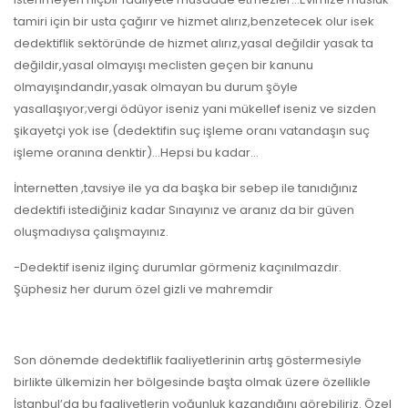
tamiri için bir usta çağırır ve hizmet alırız,benzetecek olur isek
dedektiflik sektöründe de hizmet alırız,yasal değildir yasak ta
değildir,yasal olmayışı meclisten geçen bir kanunu
olmayışındandır,yasak olmayan bu durum şöyle
yasallaşıyor;vergi ödüyor iseniz yani mükellef iseniz ve sizden
şikayetçi yok ise (dedektifin suç işleme oranı vatandaşın suç
işleme oranına denktir)…Hepsi bu kadar…
İnternetten ,tavsiye ile ya da başka bir sebep ile tanıdığınız
dedektifi istediğiniz kadar Sınayınız ve aranız da bir güven
oluşmadıysa çalışmayınız.
-Dedektif iseniz ilginç durumlar görmeniz kaçınılmazdır.
Şüphesiz her durum özel gizli ve mahremdir
Son dönemde dedektiflik faaliyetlerinin artış göstermesiyle
birlikte ülkemizin her bölgesinde başta olmak üzere özellikle
İstanbul’da bu faaliyetlerin yoğunluk kazandığını görebiliriz. Özel