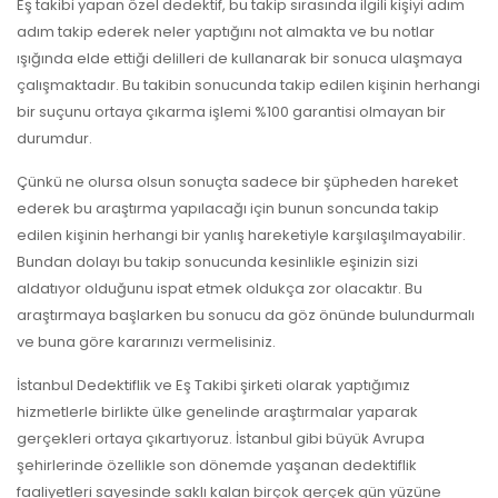
Eş takibi yapan özel dedektif, bu takip sırasında ilgili kişiyi adım
adım takip ederek neler yaptığını not almakta ve bu notlar
ışığında elde ettiği delilleri de kullanarak bir sonuca ulaşmaya
çalışmaktadır. Bu takibin sonucunda takip edilen kişinin herhangi
bir suçunu ortaya çıkarma işlemi %100 garantisi olmayan bir
durumdur.
Çünkü ne olursa olsun sonuçta sadece bir şüpheden hareket
ederek bu araştırma yapılacağı için bunun soncunda takip
edilen kişinin herhangi bir yanlış hareketiyle karşılaşılmayabilir.
Bundan dolayı bu takip sonucunda kesinlikle eşinizin sizi
aldatıyor olduğunu ispat etmek oldukça zor olacaktır. Bu
araştırmaya başlarken bu sonucu da göz önünde bulundurmalı
ve buna göre kararınızı vermelisiniz.
İstanbul Dedektiflik ve Eş Takibi şirketi olarak yaptığımız
hizmetlerle birlikte ülke genelinde araştırmalar yaparak
gerçekleri ortaya çıkartıyoruz. İstanbul gibi büyük Avrupa
şehirlerinde özellikle son dönemde yaşanan dedektiflik
faaliyetleri sayesinde saklı kalan birçok gerçek gün yüzüne