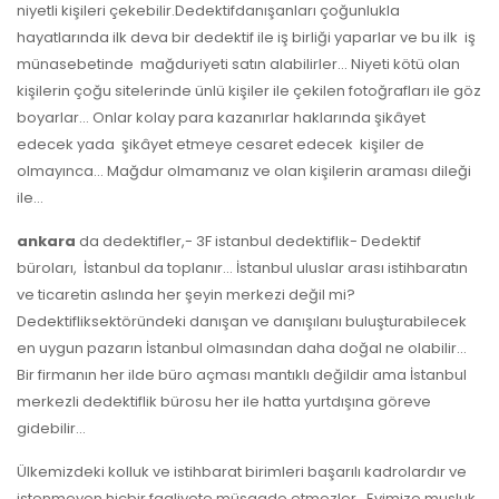
niyetli kişileri çekebilir.Dedektifdanışanları çoğunlukla
hayatlarında ilk deva bir dedektif ile iş birliği yaparlar ve bu ilk iş
münasebetinde mağduriyeti satın alabilirler… Niyeti kötü olan
kişilerin çoğu sitelerinde ünlü kişiler ile çekilen fotoğrafları ile göz
boyarlar… Onlar kolay para kazanırlar haklarında şikâyet
edecek yada şikâyet etmeye cesaret edecek kişiler de
olmayınca… Mağdur olmamanız ve olan kişilerin araması dileği
ile…
ankara
da dedektifler,- 3F istanbul dedektiflik- Dedektif
büroları, İstanbul da toplanır… İstanbul uluslar arası istihbaratın
ve ticaretin aslında her şeyin merkezi değil mi?
Dedektifliksektöründeki danışan ve danışılanı buluşturabilecek
en uygun pazarın İstanbul olmasından daha doğal ne olabilir…
Bir firmanın her ilde büro açması mantıklı değildir ama İstanbul
merkezli dedektiflik bürosu her ile hatta yurtdışına göreve
gidebilir…
Ülkemizdeki kolluk ve istihbarat birimleri başarılı kadrolardır ve
istenmeyen hiçbir faaliyete müsaade etmezler…Evimize musluk