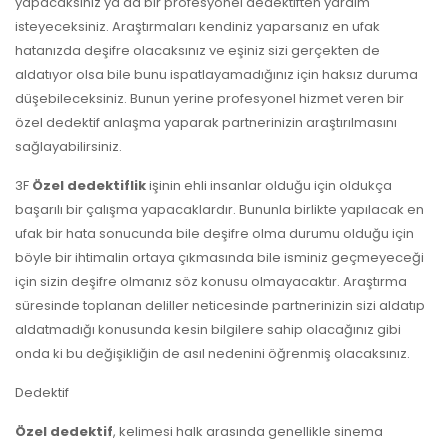
yapacaksınız ya da bir profesyonel dedektiften yardım
isteyeceksiniz. Araştırmaları kendiniz yaparsanız en ufak
hatanızda deşifre olacaksınız ve eşiniz sizi gerçekten de
aldatıyor olsa bile bunu ispatlayamadığınız için haksız duruma
düşebileceksiniz. Bunun yerine profesyonel hizmet veren bir
özel dedektif anlaşma yaparak partnerinizin araştırılmasını
sağlayabilirsiniz.
3F
Özel dedektiflik
işinin ehli insanlar olduğu için oldukça
başarılı bir çalışma yapacaklardır. Bununla birlikte yapılacak en
ufak bir hata sonucunda bile deşifre olma durumu olduğu için
böyle bir ihtimalin ortaya çıkmasında bile isminiz geçmeyeceği
için sizin deşifre olmanız söz konusu olmayacaktır. Araştırma
süresinde toplanan deliller neticesinde partnerinizin sizi aldatıp
aldatmadığı konusunda kesin bilgilere sahip olacağınız gibi
onda ki bu değişikliğin de asıl nedenini öğrenmiş olacaksınız.
Dedektif
Özel dedektif
, kelimesi halk arasında genellikle sinema