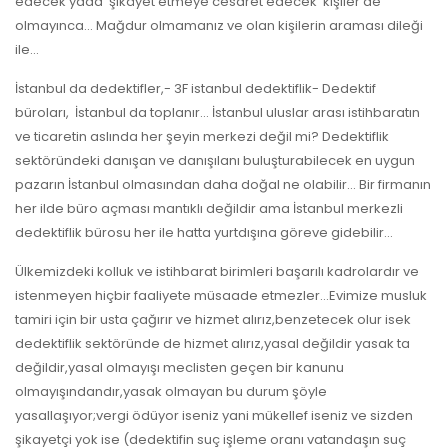
edecek yada şikâyet etmeye cesaret edecek kişiler de
olmayınca… Mağdur olmamanız ve olan kişilerin araması dileği
ile…
İstanbul da dedektifler,- 3F istanbul dedektiflik- Dedektif
büroları, İstanbul da toplanır… İstanbul uluslar arası istihbaratın
ve ticaretin aslında her şeyin merkezi değil mi? Dedektiflik
sektöründeki danışan ve danışılanı buluşturabilecek en uygun
pazarın İstanbul olmasından daha doğal ne olabilir… Bir firmanın
her ilde büro açması mantıklı değildir ama İstanbul merkezli
dedektiflik bürosu her ile hatta yurtdışına göreve gidebilir…
Ülkemizdeki kolluk ve istihbarat birimleri başarılı kadrolardır ve
istenmeyen hiçbir faaliyete müsaade etmezler…Evimize musluk
tamiri için bir usta çağırır ve hizmet alırız,benzetecek olur isek
dedektiflik sektöründe de hizmet alırız,yasal değildir yasak ta
değildir,yasal olmayışı meclisten geçen bir kanunu
olmayışındandır,yasak olmayan bu durum şöyle
yasallaşıyor;vergi ödüyor iseniz yani mükellef iseniz ve sizden
şikayetçi yok ise (dedektifin suç işleme oranı vatandaşın suç