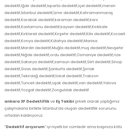
dedektif,Iğdır dedektif,Isparta dedektif,içel dedektif,mersin
dedektif,İstanbul dedektif,İzmir dedektif,Kahramanmaraş
dedektif,Karabük dedektif,karaman dedektif,kars
dedektif,Kastamonu dedektif,kayseri dedektif,Kırıkkale
dedektif,Kırklareli dedektif,Kırşehir dedektif,Kilis dedektif,Kocaeli
dedektif,Konya dedektif,Kütahya dedektif,Manisa
dedektif,Mardin dedektif,Muğla dedektif,muş dedektif,Nevşehir
dedektif,Niğde dedektif,ordu dedektif,Osmaniye dedektif,rize
dedektif,Sakarya dedektif,samsun dedektif,Siirt dedektif,Sinop
dedektif,Sivas dedektif,Şanlıurfa dedektif,Şırnak
dedektif,Tekirdağ dedektif,tokat dedektif,Trabzon
dedektif,Tunceli dedektif,uşak dedektif,van dedektif,Yalova
dedektif,Yozgat dedektif,Zonguldak dedektif.
ankara 3F Dedektiflik
ve
Eş Takibi
şirketi olarak yaptığımız
çalışmalarla birlikte İstanbul’da oluşan dedektiflik sorununu
ortadan kaldırıyoruz.
“
Dedektif arıyorum
” iyi niyetli bir cümledir ama başınıza kötü