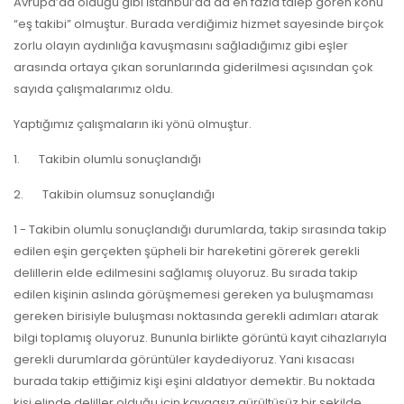
Avrupa’da olduğu gibi İstanbul’da da en fazla talep gören konu
“eş takibi” olmuştur. Burada verdiğimiz hizmet sayesinde birçok
zorlu olayın aydınlığa kavuşmasını sağladığımız gibi eşler
arasında ortaya çıkan sorunlarında giderilmesi açısından çok
sayıda çalışmalarımız oldu.
Yaptığımız çalışmaların iki yönü olmuştur.
1. Takibin olumlu sonuçlandığı
2. Takibin olumsuz sonuçlandığı
1 - Takibin olumlu sonuçlandığı durumlarda, takip sırasında takip
edilen eşin gerçekten şüpheli bir hareketini görerek gerekli
delillerin elde edilmesini sağlamış oluyoruz. Bu sırada takip
edilen kişinin aslında görüşmemesi gereken ya buluşmaması
gereken birisiyle buluşması noktasında gerekli adımları atarak
bilgi toplamış oluyoruz. Bununla birlikte görüntü kayıt cihazlarıyla
gerekli durumlarda görüntüler kaydediyoruz. Yani kısacası
burada takip ettiğimiz kişi eşini aldatıyor demektir. Bu noktada
kişi elinde deliller olduğu için kavgasız gürültüsüz bir şekilde