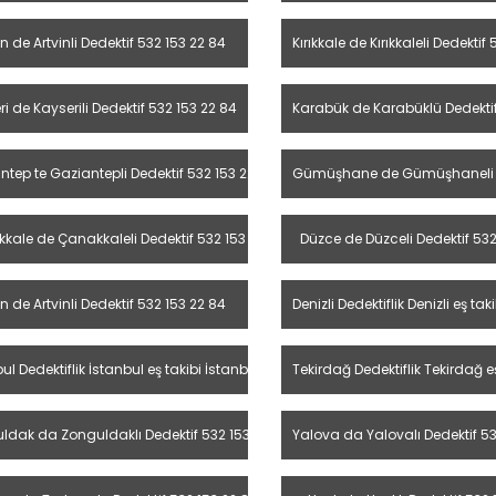
in de Artvinli Dedektif 532 153 22 84
Kırıkkale de Kırıkkaleli Dedektif
i de Kayserili Dedektif 532 153 22 84
Karabük de Karabüklü Dedektif
ntep te Gaziantepli Dedektif 532 153 22 84
Gümüşhane de Gümüşhaneli De
kale de Çanakkaleli Dedektif 532 153 22 84
Düzce de Düzceli Dedektif 532
in de Artvinli Dedektif 532 153 22 84
Denizli Dedektiflik Denizli eş tak
tif
ul Dedektiflik İstanbul eş takibi İstanbul özel dedektif
Tekirdağ Dedektiflik Tekirdağ e
l dedektif
ldak da Zonguldaklı Dedektif 532 153 22 84
Yalova da Yalovalı Dedektif 53