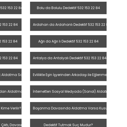
 532 153 22 84
Bolu da Bolulu Dedektif 532 153 22 84
2 153 22 84
Ardahan da Ardahanlı Dedektif 532 153 22 84
2 153 22 84
Ağrı da Ağrı lı Dedektif 532 153 22 84
2 153 22 84
Antalya da Antalyalı Dedektif 532 153 22 84
k Aldatma Sayılır Mı?
Evlilikte Eşin İşyerinden Arkadaşı ile Eğlenmeye Gitmesi
lmadan Aldatma Olur Mu?
İnternetten Sosyal Medyada (Sanal) Aldatma Boşanma 
ime Verilir?
Boşanma Davasında Aldatma Varsa Kusur Mudur? Zin
ktı, Davası Kalktı Mı?
Dedektif Tutmak Suç Mudur?