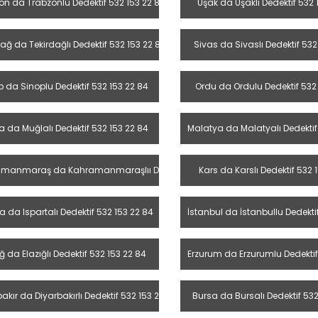
on da Trabzonlu Dedektif 532 153 22 84
Uşak da Uşaklı Dedektif 532 
ağ da Tekirdağlı Dedektif 532 153 22 84
Sivas da Sivaslı Dedektif 532
p da Sinoplu Dedektif 532 153 22 84
Ordu da Ordulu Dedektif 532 
 da Muğlalı Dedektif 532 153 22 84
Malatya da Malatyalı Dedektif
manmaraş da Kahramanmaraşlıı Dedektif 532 153 22 84
Kars da Karslı Dedektif 532 
a da Ispartalı Dedektif 532 153 22 84
İstanbul da İstanbullu Dedekti
ığ da Elazığlı Dedektif 532 153 22 84
Erzurum da Erzurumlu Dedektif
akır da Diyarbakırlı Dedektif 532 153 22 84
Bursa da Bursalı Dedektif 532