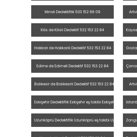
Minsk Dedektiflik 533 152 66 09
Artv
Kilis de Kilisli Dedektif 532 153 22 84
Kayser
Hakkari de Hakkarili Dedektif 532 153 22 84
Gazia
Edirne de Edirneli Dedektif 532 153 22 84
Çanak
Balıkesir de Balıkesirli Dedektif 532 153 22 84
Artv
Eskişehir Dedektiflik Eskişehir eş takibi Eskişehir özel dedek
İstanb
Uzunköprü Dedektiflik Uzunköprü eş takibi Uzunköprü öze
Zongu