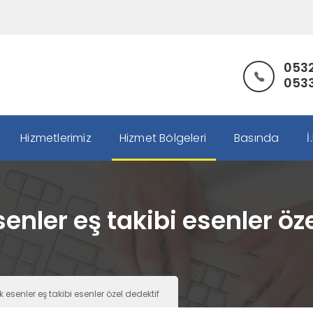
0532
0533
Hizmetlerimiz
Hizmet Bölgeleri
Basında
İ
senler eş takibi esenler öz
k esenler eş takibi esenler özel dedektif