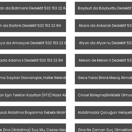
n da Batmanlı Dedektif 532 153 22 84
Bayburt da Bayburtlu Dedektif
n da Bartınlı Dedektif 532 153 22 84
Akara da Ankaralı Dedektif 53
a da Amasyalı Dedektif 532 153 22 84
Afyon da Afyon lu Dedektif 53
da Adana lı Dedektif 532 153 22 84
Mersin de Mersin li Dedektif 53
ma Sayılan Davranışlar, Haller Nelerdir?
Gece Yarısı Birine Mesaj Atma
n Eşin Telefon Kayıtları (HTS) Nasıl Alınır?
Cinsel Birleşme,Birliktelik O
sal Aldatma Boşanma Sebebi Midir?
Aldatmada Çocuğun Velayeti K
 Tazminat Miktarı Ne Kadar?
kte Zina (Aldatma) Suç Mu, Cezası Nedir?
Zina Ne Zaman Suç Olmaktan Çı