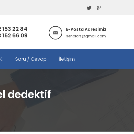
 153 22 84
E-Posta Adresimiz
 152 66 09
senolors@gmail.com
.K.
Soru / Cevap
İletişim
el dedektif