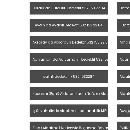
Burdur da Burdurlu Dedektif 532 153 22 84
Batma
Aydın da Aydınlı Dedektif 532 153 22 84
Bartı
Aksaray da Aksaray lı Dedektif 532 153 22 84
Amasy
Adıyaman da Adıyaman lı Dedektif 532 153 22 84
Adana
salihli dedektiflik 532 1532284
Aldat
Kocasını (Eşini) Aldatan Kadın Nafaka Alabilir Mi?
Aldata
İş Seyahatinde Aldatma İspatlanabilir Mi?
Duygu
Zina (Aldatma) Nedeniyle Boşanma Davası Nasıl Açılır,
Evlili