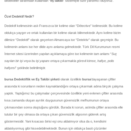
dedektifler tarafından kullanılan “
eş takibi
” sistemiyle size yardımcı oluyoruz.
Özel Dedektif Nedir?
Dedektif kelimesinin aslı Fransızca bir kelime olan “Détective” kelimesidir. Bu kelime
oldukça yaygın ve ortak kullanılan bir kelime olarak bilinmektedir. Aynı kelime bizim
dilimize “Dedektif” olarak geçerken Almancaya ise “Detektiv” olarak geçmiştir. Bu
kelimenin anlamı ise her dilde aynı anlama gelmektedir. Türk Dil Kurumunun resmi
İnternet sitesi üzerinden yapılan açıklamaya göre ise kelimenin tam anlamı “
Suç
sayılan bir işi veya bu işi yapanı ortaya çıkarmakla görevli kimse, hafiye, polis
hafiyesi
” şeklinde belirtilmiştir.
bursa
Dedektiflik ve Eş Takibi şirketi
olarak özellikle
bursa
’dayaşanan çiftler
arasında ki sorunların neden kaynaklandığını ortaya çıkarmak adına birçok çalışma
yaptık. Yaptığımız bu çalışmalar çerçevesinde özellikle yeni evlenen çiftler arasında
kısa zamanda oluşan ayrılık duygusunun güvensizlik mefhumunun ortaya
çıkmasından sonra oluştuğunu gördük. Burada ki sorun, aslında çiftler arasında elle
tutulur bir şey olmasa da ortaya çıkan güvensizlik algısının giderek artış
göstermesidir. Yani kısacası birisi eşi onu aldatmıyor olsa da o, kendisini
aldatılıyormuş gibi hissedebilmektedir. Bunun için oldukça basit çözümler