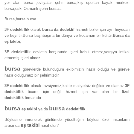
yer alan bursa ,evliyalar şehri bursa,kış sporları kayak merkezi
bursa,eski Osmanlı şehri bursa…
Bursa,bursa,bursa…
3F dedektiflik
olarak
bursa da dedektif
hizmeti bizler için ayrı heyecan
ve keyiftir.Bursa başlıbaşına bir dünya ve kocaman bir kültür.
Bursa da
eş takibi
;
3F dedektiflik
devletin karşısında işleri kabul etmez,yargıya intikal
etmemiş işleri almaz…
bursa
görevlerde bulunduğum ekibimizin hazır olduğu ve göreve
hazır olduğumuz bir şehrimizdir.
3F dedektiflik
olarak tavsiyemiz;kalite maliyetsiz değildir ve olamaz.
3F
dedektiflik
ticaret için değil hizmet için var olan bir
özel
dedektiflik
firmasıdır..
bursa
bursa
eş takibi
ya da
dedektiflik
.
Böylesine imrenerek gönlümde yücelttiğim böylesi özel insanların
eş takibi
arasında
nasıl olur?