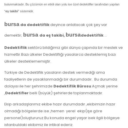
bulunmaktadır. Bu çözümün en etkili olan yolu ise özel dedektifler tarafından yapılan
“
eş takibi
” sistemidir.
bursa
da dedektiflik
deyince anlatacak çok şey var
bursa
bursa
demektir;
da e
ş takibi,
dedektiflik
…
Dedektiflik
sektörü bildiğimiz gibi dünya çapında bir meslek ve
hizmettir.Bazı ülkeler Dedektifliği yasalarca desteklemiş bazı
ülkeler desteklememiştir.
Türkiye de Dedektiflik yasaların destek vermediği ama
faaliyetlerin de yasaklanmadığı bir durumdadır. Bu durumda
dolayısı ile her şehrimizde
Dedektiflik Bürosu
Açmak yerine
,
Dedektifler
belli (büyük) şehirlerde toplanmaktadır.
Ekip arkadaşlarımız ekibe hazır durumdadır ,ekibimizin hazır
olmadığı bölgelerde ise ,hemen yerel ekip(işe göre
personel)oluştururuz.Bu konuda engel yaşar isek ilgili bölgeye
istanbuldaki ekibimiz ile intikal ederiz.