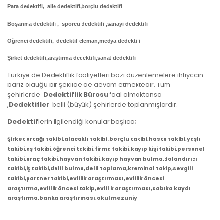
Para dedektifi, aile dedektifi,borçlu dedektifi
Boşanma dedektifi , sporcu dedektifi ,sanayi dedektifi
Öğrenci dedektifi, dedektif eleman,medya dedektifi
Şirket dedektifi,araştırma dedektifi,sanat dedektifi
Türkiye de Dedektiflik faaliyetleri bazı düzenlemelere ihtiyacın
bariz olduğu bir şekilde de devam etmektedir. Tüm
şehirlerde
Dedektiflik Bürosu
faal olmaktansa
,
Dedektifler
belli (büyük) şehirlerde toplanmışlardır.
Dedektif
lerin ilgilendiği konular başlıca;
Şirket ortağı takibi,alacaklı takibi ,borçlu takibi,hasta takibi,yaşlı
takibi,eş takibi,öğrenci takibi,firma takibi,kayıp kişi takibi,personel
takibi,araç takibi,hayvan takibi,kayıp hayvan bulma,dolandırıcı
takibi,iş takibi,delil bulma,delil toplama,kreminal takip,sevgili
takibi,partner takibi,evlilik araştırması,evlilik öncesi
araştırma,evlilik öncesi takip,evlilik araştırması,sabıka kaydı
araştırma,banka araştırması,okul mezuniy