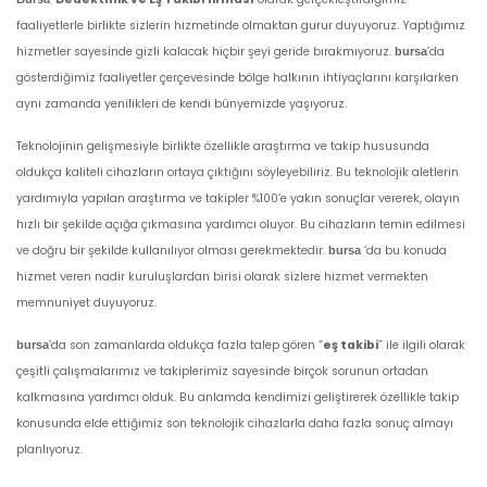
faaliyetlerle birlikte sizlerin hizmetinde olmaktan gurur duyuyoruz. Yaptığımız
hizmetler sayesinde gizli kalacak hiçbir şeyi geride bırakmıyoruz.
’da
bursa
gösterdiğimiz faaliyetler çerçevesinde bölge halkının ihtiyaçlarını karşılarken
aynı zamanda yenilikleri de kendi bünyemizde yaşıyoruz.
Teknolojinin gelişmesiyle birlikte özellikle araştırma ve takip hususunda
oldukça kaliteli cihazların ortaya çıktığını söyleyebiliriz. Bu teknolojik aletlerin
yardımıyla yapılan araştırma ve takipler %100’e yakın sonuçlar vererek, olayın
hızlı bir şekilde açığa çıkmasına yardımcı oluyor. Bu cihazların temin edilmesi
ve doğru bir şekilde kullanılıyor olması gerekmektedir.
’da bu konuda
bursa
hizmet veren nadir kuruluşlardan birisi olarak sizlere hizmet vermekten
memnuniyet duyuyoruz.
’da son zamanlarda oldukça fazla talep gören “
eş takibi
” ile ilgili olarak
bursa
çeşitli çalışmalarımız ve takiplerimiz sayesinde birçok sorunun ortadan
kalkmasına yardımcı olduk. Bu anlamda kendimizi geliştirerek özellikle takip
konusunda elde ettiğimiz son teknolojik cihazlarla daha fazla sonuç almayı
planlıyoruz.