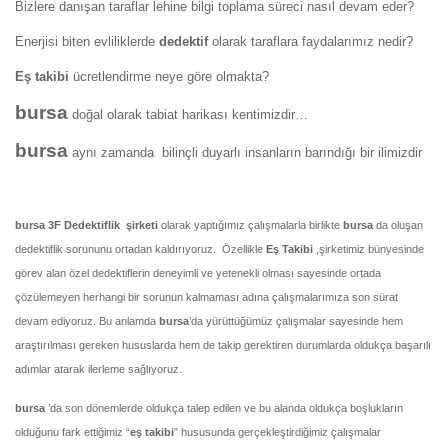
Bizlere danışan taraflar lehine bilgi toplama süreci nasıl devam eder?
Enerjisi biten evliliklerde
dedektif
olarak taraflara faydalarımız nedir?
Eş takibi
ücretlendirme neye göre olmakta?
bursa
doğal olarak tabiat harikası kentimizdir…
bursa
aynı zamanda bilinçli duyarlı insanların barındığı bir ilimizdir
bursa 3F Dedektiflik şirketi
olarak yaptığımız çalışmalarla birlikte
bursa
da oluşan
dedektiflik sorununu ortadan kaldırıyoruz.
Özellikle
Eş Takibi
,şirketimiz bünyesinde
görev alan özel dedektiflerin deneyimli ve yetenekli olması sayesinde ortada
çözülemeyen herhangi bir sorunun kalmaması adına çalışmalarımıza son sürat
devam ediyoruz. Bu anlamda
bursa
’da yürüttüğümüz çalışmalar sayesinde hem
araştırılması gereken hususlarda hem de takip gerektiren durumlarda oldukça başarılı
adımlar atarak ilerleme sağlıyoruz.
bursa
’da son dönemlerde oldukça talep edilen ve bu alanda oldukça boşlukların
olduğunu fark ettiğimiz “
eş takibi
” hususunda gerçekleştirdiğimiz çalışmalar