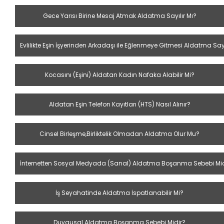
Gece Yarısı Birine Mesaj Atmak Aldatma Sayılır Mı?
Evlilikte Eşin İşyerinden Arkadaşı ile Eğlenmeye Gitmesi Aldatma Sayı
Kocasını (Eşini) Aldatan Kadın Nafaka Alabilir Mi?
Aldatan Eşin Telefon Kayıtları (HTS) Nasıl Alınır?
Cinsel Birleşme,Birliktelik Olmadan Aldatma Olur Mu?
İnternetten Sosyal Medyada (Sanal) Aldatma Boşanma Sebebi Midir
İş Seyahatinde Aldatma İspatlanabilir Mi?
Duygusal Aldatma Boşanma Sebebi Midir?