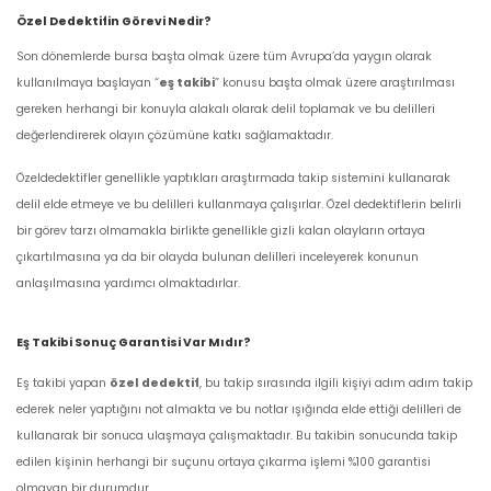
Özel Dedektifin Görevi Nedir?
Son dönemlerde bursa başta olmak üzere tüm Avrupa’da yaygın olarak
kullanılmaya başlayan “
eş takibi
” konusu başta olmak üzere araştırılması
gereken herhangi bir konuyla alakalı olarak delil toplamak ve bu delilleri
değerlendirerek olayın çözümüne katkı sağlamaktadır.
Özeldedektifler genellikle yaptıkları araştırmada takip sistemini kullanarak
delil elde etmeye ve bu delilleri kullanmaya çalışırlar. Özel dedektiflerin belirli
bir görev tarzı olmamakla birlikte genellikle gizli kalan olayların ortaya
çıkartılmasına ya da bir olayda bulunan delilleri inceleyerek konunun
anlaşılmasına yardımcı olmaktadırlar.
Eş Takibi Sonuç Garantisi Var Mıdır?
Eş takibi yapan
özel dedektif
, bu takip sırasında ilgili kişiyi adım adım takip
ederek neler yaptığını not almakta ve bu notlar ışığında elde ettiği delilleri de
kullanarak bir sonuca ulaşmaya çalışmaktadır. Bu takibin sonucunda takip
edilen kişinin herhangi bir suçunu ortaya çıkarma işlemi %100 garantisi
olmayan bir durumdur.