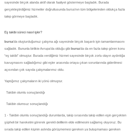
sayesinde birçok alanda aktif olarak faaliyet göstermeye başladık. Burada
gerçekleştirdiğimiz hizmetler doğrultusunda bursa’nın tüm bölgelerinden oldukça fazla
talep görmeye başladık.
Eş takibi süreci nasıl işler?
bursa
’da oluşturduğumuz çalışma ağı sayesinde birçok başarılı işin tamamlanmasını
sağladık. Bununla birlikte Avrupa’da olduğu gibi
bursa
’da da en fazla talep gören konu
“eş takibi” olmuştur. Burada verdiğimiz hizmet sayesinde birçok zorlu olayın aydınlığa
kavuşmasını sağladığımız gibi eşler arasında ortaya çıkan sorunlarında giderilmesi
açısından çok sayıda çalışmalarımız oldu.
Yaptığımız çalışmaların iki yönü olmuştur.
. Takibin olumlu sonuçlandığı
. Takibin olumsuz sonuçlandığı
1 - Takibin olumlu sonuçlandığı durumlarda, takip sırasında takip edilen eşin gerçekten
şüpheli bir hareketini görerek gerekli delillerin elde edilmesini sağlamış oluyoruz. Bu
sırada takip edilen kişinin aslında görüşmemesi gereken ya buluşmaması gereken