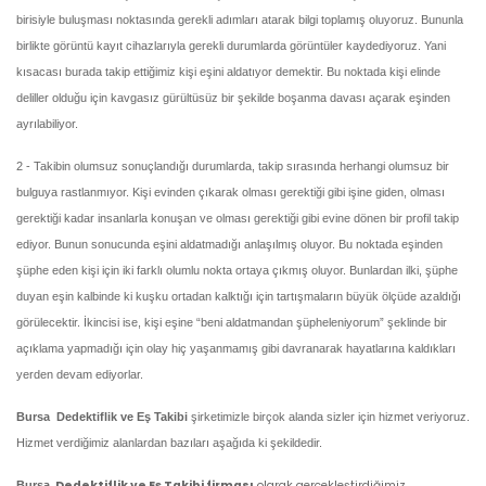
birisiyle buluşması noktasında gerekli adımları atarak bilgi toplamış oluyoruz. Bununla
birlikte görüntü kayıt cihazlarıyla gerekli durumlarda görüntüler kaydediyoruz. Yani
kısacası burada takip ettiğimiz kişi eşini aldatıyor demektir. Bu noktada kişi elinde
deliller olduğu için kavgasız gürültüsüz bir şekilde boşanma davası açarak eşinden
ayrılabiliyor.
2 - Takibin olumsuz sonuçlandığı durumlarda, takip sırasında herhangi olumsuz bir
bulguya rastlanmıyor. Kişi evinden çıkarak olması gerektiği gibi işine giden, olması
gerektiği kadar insanlarla konuşan ve olması gerektiği gibi evine dönen bir profil takip
ediyor. Bunun sonucunda eşini aldatmadığı anlaşılmış oluyor. Bu noktada eşinden
şüphe eden kişi için iki farklı olumlu nokta ortaya çıkmış oluyor. Bunlardan ilki, şüphe
duyan eşin kalbinde ki kuşku ortadan kalktığı için tartışmaların büyük ölçüde azaldığı
görülecektir. İkincisi ise, kişi eşine “beni aldatmandan şüpheleniyorum” şeklinde bir
açıklama yapmadığı için olay hiç yaşanmamış gibi davranarak hayatlarına kaldıkları
yerden devam ediyorlar.
Bursa Dedektiflik ve Eş Takibi
şirketimizle birçok alanda sizler için hizmet veriyoruz.
Hizmet verdiğimiz alanlardan bazıları aşağıda ki şekildedir.
Dedektiflik ve Eş Takibi firması
olarak gerçekleştirdiğimiz
Bursa