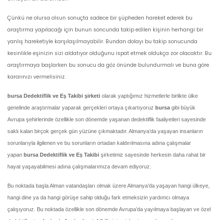
Çünkü ne olursa olsun sonuçta sadece bir şüpheden hareket ederek bu
araştırma yapılacağı için bunun soncunda takip edilen kişinin herhangi bir
yanlış hareketiyle karşılaşılmayabilir. Bundan dolayı bu takip sonucunda
kesinlikle eşinizin sizi aldatıyor olduğunu ispat etmek oldukça zor olacaktır. Bu
araştırmaya başlarken bu sonucu da göz önünde bulundurmalı ve buna göre
kararınızı vermelisiniz.
bursa Dedektiflik ve Eş Takibi şirketi
olarak yaptığımız hizmetlerle birlikte ülke
genelinde araştırmalar yaparak gerçekleri ortaya çıkartıyoruz
bursa
gibi büyük
Avrupa şehirlerinde özellikle son dönemde yaşanan dedektiflik faaliyetleri sayesinde
saklı kalan birçok gerçek gün yüzüne çıkmaktadır. Almanya’da yaşayan insanların
sorunlarıyla ilgilenen ve bu sorunların ortadan kaldırılmasına adına çalışmalar
yapan
bursa Dedektiflik ve Eş Takibi
şirketimiz sayesinde herkesin daha rahat bir
hayat yaşayabilmesi adına çalışmalarımıza devam ediyoruz.
Bu noktada başla Alman vatandaşları olmak üzere Almanya’da yaşayan hangi ülkeye,
hangi dine ya da hangi görüşe sahip olduğu fark etmeksizin yardımcı olmaya
çalışıyoruz. Bu noktada özellikle son dönemde Avrupa’da yayılmaya başlayan ve özel