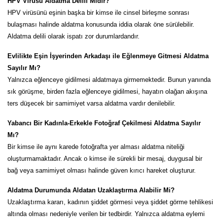
HPV Virüsü Aldatma Delili Midir?
HPV virüsünü eşinin başka bir kimse ile cinsel birleşme sonrası
bulaşması halinde aldatma konusunda iddia olarak öne sürülebilir.
Aldatma delili olarak ispatı zor durumlardandır.
Evlilikte Eşin İşyerinden Arkadaşı ile Eğlenmeye Gitmesi Aldatma
Sayılır Mı?
Yalnızca eğlenceye gidilmesi aldatmaya girmemektedir. Bunun yanında
sık görüşme, birden fazla eğlenceye gidilmesi, hayatın olağan akışına
ters düşecek bir samimiyet varsa aldatma vardır denilebilir.
Yabancı Bir Kadınla-Erkekle Fotoğraf Çekilmesi Aldatma Sayılır
Mı?
Bir kimse ile aynı karede fotoğrafta yer alması aldatma niteliği
oluşturmamaktadır. Ancak o kimse ile sürekli bir mesaj, duygusal bir
bağ veya samimiyet olması halinde güven kırıcı hareket oluşturur.
Aldatma Durumunda Aldatan Uzaklaştırma Alabilir Mi?
Uzaklaştırma kararı, kadının şiddet görmesi veya şiddet görme tehlikesi
altında olması nedeniyle verilen bir tedbirdir. Yalnızca aldatma eylemi