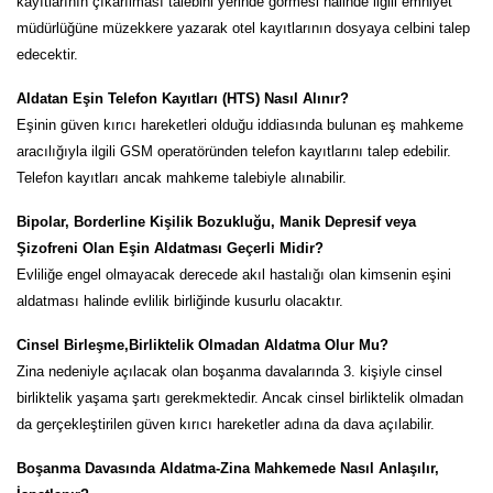
kayıtlarının çıkarılması talebini yerinde görmesi halinde ilgili emniyet
müdürlüğüne müzekkere yazarak otel kayıtlarının dosyaya celbini talep
edecektir.
Aldatan Eşin Telefon Kayıtları (HTS) Nasıl Alınır?
Eşinin güven kırıcı hareketleri olduğu iddiasında bulunan eş mahkeme
aracılığıyla ilgili GSM operatöründen telefon kayıtlarını talep edebilir.
Telefon kayıtları ancak mahkeme talebiyle alınabilir.
Bipolar, Borderline Kişilik Bozukluğu, Manik Depresif veya
Şizofreni Olan Eşin Aldatması Geçerli Midir?
Evliliğe engel olmayacak derecede akıl hastalığı olan kimsenin eşini
aldatması halinde evlilik birliğinde kusurlu olacaktır.
Cinsel Birleşme,Birliktelik Olmadan Aldatma Olur Mu?
Zina nedeniyle açılacak olan boşanma davalarında 3. kişiyle cinsel
birliktelik yaşama şartı gerekmektedir. Ancak cinsel birliktelik olmadan
da gerçekleştirilen güven kırıcı hareketler adına da dava açılabilir.
Boşanma Davasında Aldatma-Zina Mahkemede Nasıl Anlaşılır,