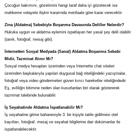
Çocuğun bakımını, gözetimini hangi taraf daha iyi gözetecek ise
mahkeme velayete ilişkin kararında menfaate göre karar verecektir.
Zina (Aldatma) Sebebiyle Boşanma Davasında Deliller Nelerdir?
Hukuka uygun ve aldatma eylemini ispatlayan her yasal şey delil olabilir
(tanık, fotoğraf, mesaj gibi).
İnternetten Sosyal Medyada (Sanal) Aldatma Boşanma Sebebi
Midir, Tazminat Alınır Mı?
Sosyal medya hesapları üzerinden veya İnternette chat siteleri
üzerinden başkalarıyla yapılan duygusal bağ niteliğindeki yazışmalar,
fotoğraf veya video göndermeleri güven kırıcı hareketler niteliğindedir.
Eş, evliliğin bitimine neden olan kusurlardan biri olarak göstererek
tazminat talebinde bulunabilir.
İş Seyahatinde Aldatma İspatlanabilir Mi?
İş seyahatine gitme bahanesiyle 3. bir kişiyle tatile gidilmesi otel
kayıtları, fotoğraf, mesaj ve seyahat bilgilerine dair dokümanlar ile
ispatlanabilecektir.