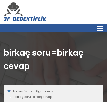
birkaç soru=birkaç
cevap
Anasayfa
Bilgi Bankası
birkaç soru=birkaç cevap